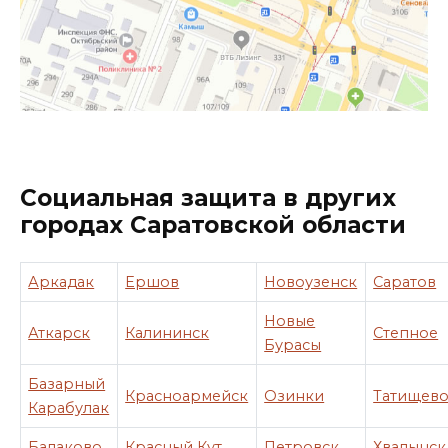
Социальная защита в других
городах Саратовской области
Аркадак
Ершов
Новоузенск
Саратов
Новые
Аткарск
Калининск
Степное
Бурасы
Базарный
Красноармейск
Озинки
Татищев
Карабулак
Балаково
Красный Кут
Петровск
Хвалынск