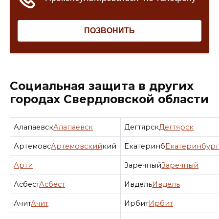
Социальная защита в других
городах Свердловской области
Алапаевск
Алапаевск
Дегтярск
Дегтярск
Артемовс
Артемовский
кий
Екатеринб
Екатеринбур
Арти
Заречный
Заречный
Асбест
Асбест
Ивдель
Ивдель
Ачит
Ачит
Ирбит
Ирбит