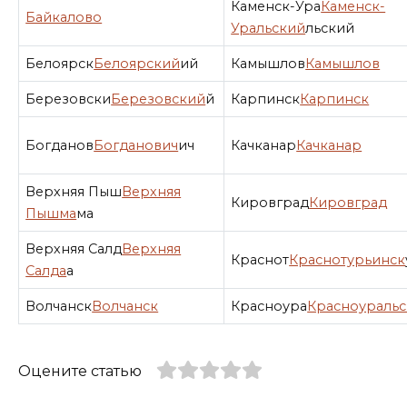
Каменск-Ура
Каменск-
Байкалово
Уральский
льский
Белоярск
Белоярский
ий
Камышлов
Камышлов
Березовски
Березовский
й
Карпинск
Карпинск
Богданов
Богданович
ич
Качканар
Качканар
Верхняя Пыш
Верхняя
Кировград
Кировград
Пышма
ма
Верхняя Салд
Верхняя
Краснот
Краснотурьинск
Салда
а
Волчанск
Волчанск
Красноура
Красноуральс
Оцените статью