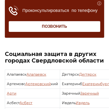
Социальная защита в других
городах Свердловской области
Алапаевск
Алапаевск
Дегтярск
Дегтярск
Артемовс
Артемовский
кий
Екатеринб
Екатеринбур
Арти
Заречный
Заречный
Асбест
Асбест
Ивдель
Ивдель