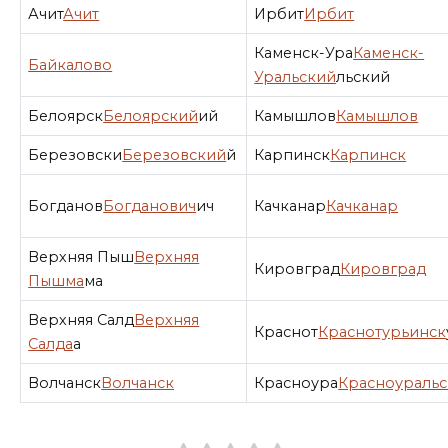
Ачит
Ачит
Ирбит
Ирбит
Каменск-Ура
Каменск-
Байкалово
Уральский
льский
Белоярск
Белоярский
ий
Камышлов
Камышлов
Березовски
Березовский
й
Карпинск
Карпинск
Богданов
Богданович
ич
Качканар
Качканар
Верхняя Пыш
Верхняя
Кировград
Кировград
Пышма
ма
Верхняя Салд
Верхняя
Краснот
Краснотурьинск
Салда
а
Волчанск
Волчанск
Красноура
Красноуральс