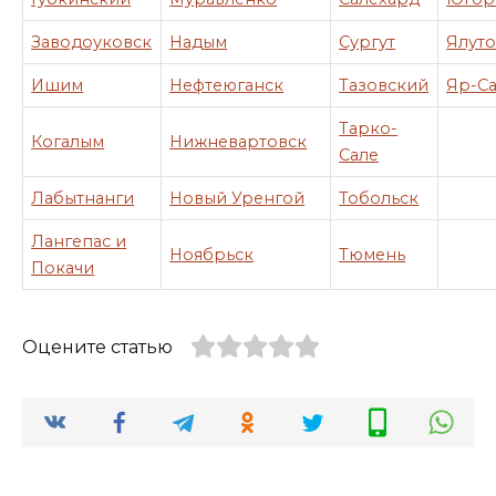
Заводоуковск
Надым
Сургут
Ялут
Ишим
Нефтеюганск
Тазовский
Яр-С
Тарко-
Когалым
Нижневартовск
Сале
Лабытнанги
Новый Уренгой
Тобольск
Лангепас и
Ноябрьск
Тюмень
Покачи
Оцените статью