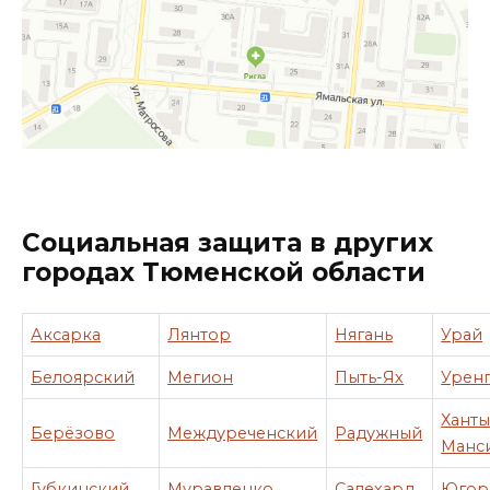
Социальная защита в других
городах Тюменской области
Аксарка
Лянтор
Нягань
Урай
Белоярский
Мегион
Пыть-Ях
Урен
Ханты
Берёзово
Междуреченский
Радужный
Манс
Губкинский
Муравленко
Салехард
Югор