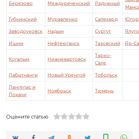
Берёзово
Междуреченский
Радужный
Манс
Губкинский
Муравленко
Салехард
Югор
Заводоуковск
Надым
Сургут
Ялут
Ишим
Нефтеюганск
Тазовский
Яр-С
Тарко-
Когалым
Нижневартовск
Сале
Лабытнанги
Новый Уренгой
Тобольск
Лангепас и
Ноябрьск
Тюмень
Покачи
Оцените статью