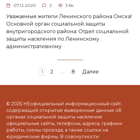
07.12.2020
2
3.6к.
Уважаемые жители Ленинского района Омска!
Основной орган социальной защиты
внутригородского района: Отдел социальной
защиты населения по Ленинскому
административному
Навигация
1
2
…
8
Далее
по
записям
© 2026 НЕофициальный информационный сайт,
содержащий открытые выверенные данные об
органах социальной защиты населения:
официальные сайты, телефоны, адреса, графики
работы, схемы проезда, а также ссылки на
юридические фирмы. В совокупности