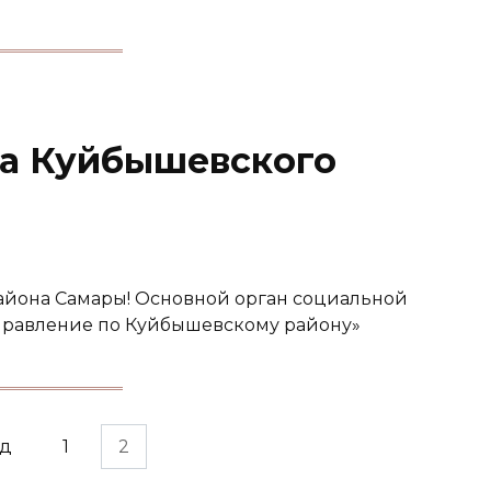
та Куйбышевского
йона Самары! Основной орган социальной
Управление по Куйбышевскому району»
ад
1
2