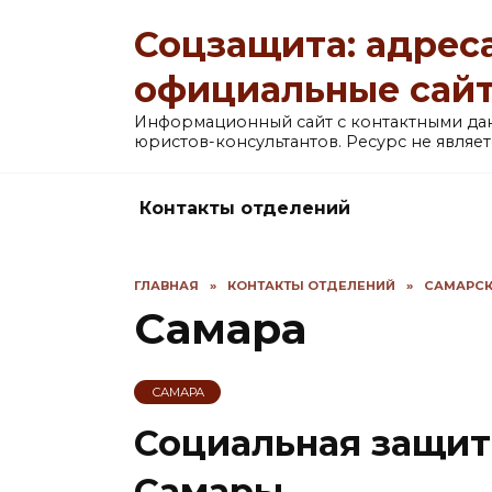
Перейти
Соцзащита: адреса
к
содержанию
официальные сай
Информационный сайт с контактными д
юристов-консультантов. Ресурс не явля
Контакты отделений
ГЛАВНАЯ
»
КОНТАКТЫ ОТДЕЛЕНИЙ
»
САМАРСК
Самара
САМАРА
Социальная защит
Самары