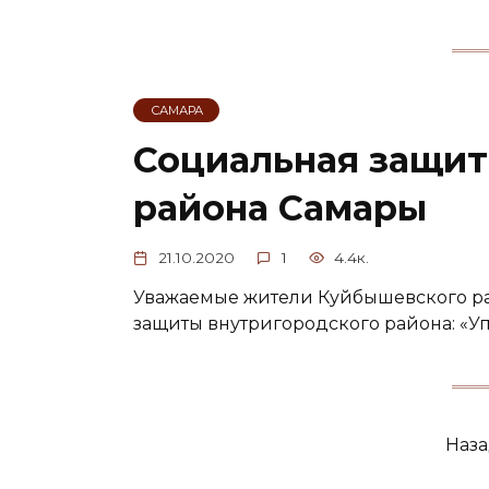
САМАРА
Социальная защи
района Самары
21.10.2020
1
4.4к.
Уважаемые жители Куйбышевского ра
защиты внутригородского района: «
Навигация
Наз
по