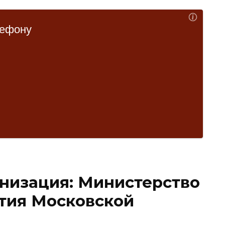
низация:
Министерство
тия Московской