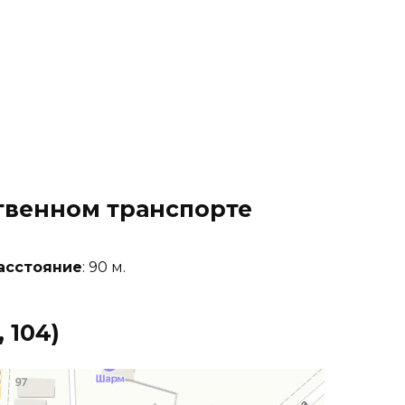
твенном транспорте
асстояние
: 90 м.
, 104
)