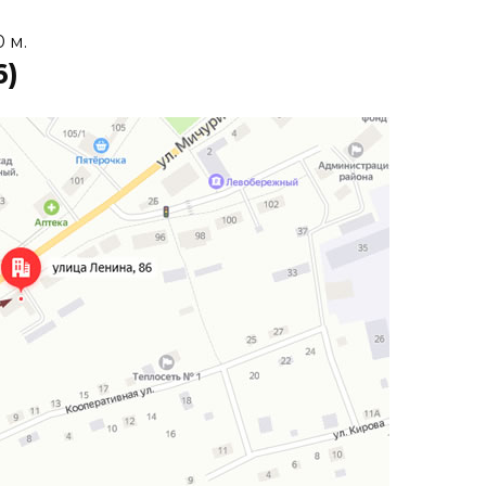
0 м.
6)