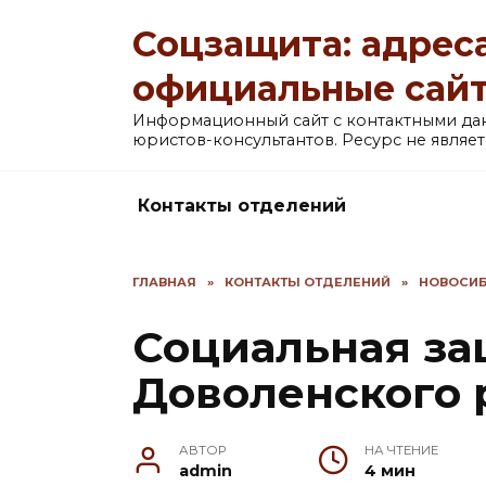
Перейти
Соцзащита: адреса
к
содержанию
официальные сай
Информационный сайт с контактными д
юристов-консультантов. Ресурс не явля
Контакты отделений
ГЛАВНАЯ
»
КОНТАКТЫ ОТДЕЛЕНИЙ
»
НОВОСИБ
Социальная за
Доволенского 
АВТОР
НА ЧТЕНИЕ
admin
4 мин