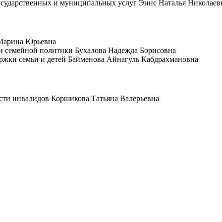
 государственных и муниципальных услуг Эннс Наталья Николаев
 Марина Юрьевна
й и семейной политики Бухалова Надежда Борисовна
ержки семьи и детей Байменова Айнагуль Кабдрахмановна
тости инвалидов Коршикова Татьяна Валерьевна