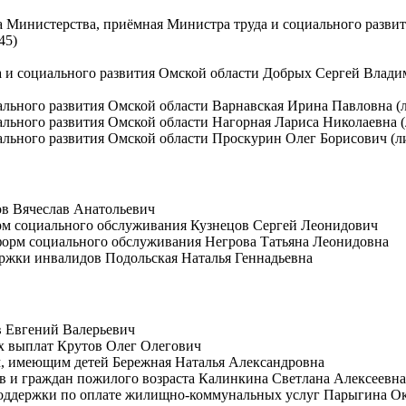
ба Министерства, приёмная Министра труда и социального разв
45)
а и социального развития Омской области Добрых Сергей Влади
ального развития Омской области Варнавская Ирина Павловна (л
иального развития Омской области Нагорная Лариса Николаевна (
ального развития Омской области Проскурин Олег Борисович (лич
ов Вячеслав Анатольевич
орм социального обслуживания Кузнецов Сергей Леонидович
 форм социального обслуживания Негрова Татьяна Леонидовна
ержки инвалидов Подольская Наталья Геннадьевна
в Евгений Валерьевич
ых выплат Крутов Олег Олегович
ам, имеющим детей Бережная Наталья Александровна
нов и граждан пожилого возраста Калинкина Светлана Алексеевна
 поддержки по оплате жилищно-коммунальных услуг Парыгина О