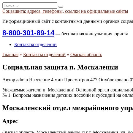
Перейти
Search
к
for:
Соцзащита: адреса, телефоны, ссылки на официальные сайты
содержанию
Информационный сайт с контактными данными органов соцзащ
8-800-301-89-14
— бесплатная консультация юриста
Контакты отделений
Главная
»
Контакты отделений
»
Омская область
Социальная защита п. Москаленки
Автор
admin
На чтение
4 мин
Просмотров
477
Опубликовано
0
Уважаемые жители п. Москаленки! Основной орган социальной
№ 1. Вопросы назначения детских пособий и субсидий на опла
Москаленский отдел межрайонного упр
Адрес
Омская область, Москаленский район, п.г.т. Москаленки, ул. К