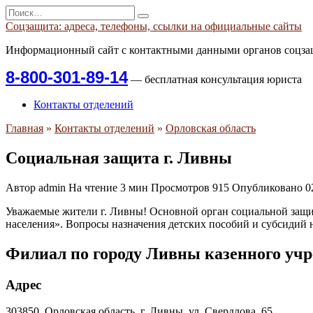
Перейти
Search
к
for:
Соцзащита: адреса, телефоны, ссылки на официальные сайты
содержанию
Информационный сайт с контактными данными органов соцзащ
8-800-301-89-14
— бесплатная консультация юриста
Контакты отделений
Главная
»
Контакты отделений
»
Орловская область
Социальная защита г. Ливны
Автор
admin
На чтение
3 мин
Просмотров
915
Опубликовано
0
Уважаемые жители г. Ливны! Основной орган социальной защи
населения». Вопросы назначения детских пособий и субсидий 
Филиал по городу Ливны казенного уч
Адрес
303850, Орловская область, г. Ливны, ул. Свердлова, 65