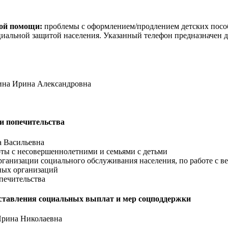
кой помощи:
проблемы с оформлением/продлением детских пособи
иальной защитой населения. Указанный телефон предназначен дл
лина Ирина Александровна
и попечительства
а Васильевна
боты с несовершеннолетними и семьями с детьми
л организации социального обслуживания населения, по работе с 
рных организаций
опечительства
оставления социальных выплат и мер соцподдержки
 Ирина Николаевна