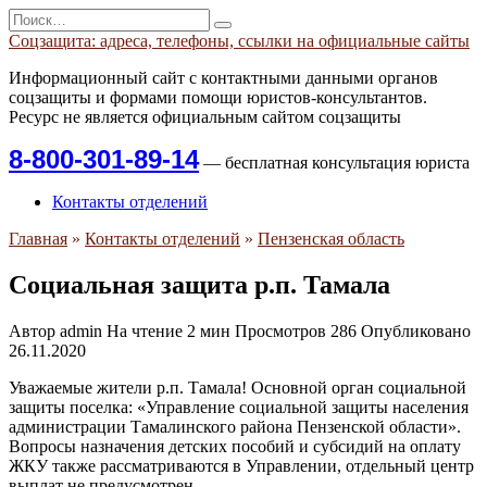
Перейти
Search
к
for:
Соцзащита: адреса, телефоны, ссылки на официальные сайты
содержанию
Информационный сайт с контактными данными органов
соцзащиты и формами помощи юристов-консультантов.
Ресурс не является официальным сайтом соцзащиты
8-800-301-89-14
— бесплатная консультация юриста
Контакты отделений
Главная
»
Контакты отделений
»
Пензенская область
Социальная защита р.п. Тамала
Автор
admin
На чтение
2 мин
Просмотров
286
Опубликовано
26.11.2020
Уважаемые жители р.п. Тамала! Основной орган социальной
защиты поселка: «Управление социальной защиты населения
администрации Тамалинского района Пензенской области».
Вопросы назначения детских пособий и субсидий на оплату
ЖКУ также рассматриваются в Управлении, отдельный центр
выплат не предусмотрен.