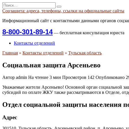
Перейти
Search
к
for:
Соцзащита: адреса, телефоны, ссылки на официальные сайты
содержанию
Информационный сайт с контактными данными органов соцзащ
8-800-301-89-14
— бесплатная консультация юриста
Контакты отделений
Главная
»
Контакты отделений
»
Тульская область
Социальная защита Арсеньево
Автор
admin
На чтение
3 мин
Просмотров
142
Опубликовано
2
Уважаемые жители Арсеньево! Основной орган социальной защ
субсидий по оплате ЖКУ также рассматриваются в Отделе, от
Отдел социальной защиты населения п
Адрес
301510, Тульская область, Арсеньевский район, п. Арсеньево, ул