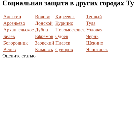
Социальная защита в других городах Т
Алексин
Волово
Киреевск
Теплый
Арсеньево
Донской
Куркино
Тула
Архангельское
Дубна
Новомосковск
Узловая
Белёв
Ефремов
Одоев
Чернь
Богородицк
Заокский
Плавск
Щекино
Венёв
Кимовск
Суворов
Ясногорск
Оцените статью