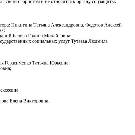
я связи с юристом и не относится к органу соцзащиты.
ктора: Никитина Татьяна Александровна, Федотов Алексей
на;
 зданий Белова Галина Михайловна;
государственных социальных услуг Тутаева Людмила
ля Герасименко Татьяна Юрьевна;
овна;
ексеевна;
лова Елена Викторовна.