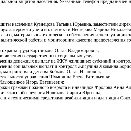
иальной защитой населения. Указанный телефон предназначен дл
ащиты населения Кузнецова Татьяна Юрьевна, заместители дире
 бухгалтерского учета и отчетности Нестерова Марина Николаев
 заказа, материально-технического обеспечения и эксплуатации
аналитической работы и мониторинга качества предоставления 
 и охраны труда Бортникова Ольга Владимировна;
доставления государственных социальных услуг;
значения денежных выплат на ЖКУ, жилищных субсидий и контро
значения социальных выплат и контроля Жигулина Людмила Борис
и, материнства и детства Бобкова Ольга Ивановна;
деятельности управления Шумилина Елена Витальевна;
ы Ильющенков Игорь Евгеньевич;
ержки граждан пожилого возраста и инвалидов Фролова Анна Ал
мического обеспечения Новикова Лариса Юрьевна;
еления техническими средствами реабилитации и адаптации Соко