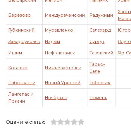
Белоярский
Мегион
Пыть-Ях
Урен
Ханты
Берёзово
Междуреченский
Радужный
Манс
Губкинский
Муравленко
Салехард
Югор
Заводоуковск
Надым
Сургут
Ялут
Ишим
Нефтеюганск
Тазовский
Яр-С
Тарко-
Когалым
Нижневартовск
Сале
Лабытнанги
Новый Уренгой
Тобольск
Лангепас и
Ноябрьск
Тюмень
Покачи
Оцените статью