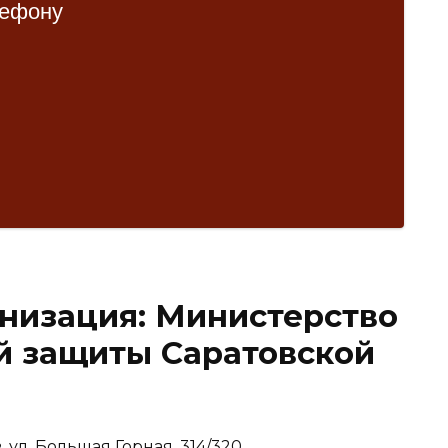
низация: Министерство
й защиты Саратовской
, ул. Большая Горная, 314/320.